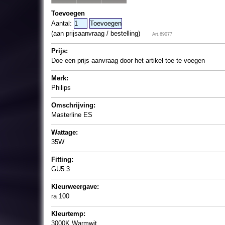
Toevoegen
Aantal:
(aan prijsaanvraag / bestelling)
Art.69077
Prijs:
Doe een prijs aanvraag door het artikel toe te voegen
Merk:
Philips
Omschrijving:
Masterline ES
Wattage:
35W
Fitting:
GU5.3
Kleurweergave:
ra 100
Kleurtemp:
3000K Warmwit