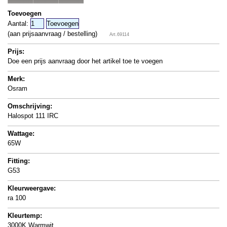
Toevoegen
Aantal:
(aan prijsaanvraag / bestelling)
Art.69114
Prijs:
Doe een prijs aanvraag door het artikel toe te voegen
Merk:
Osram
Omschrijving:
Halospot 111 IRC
Wattage:
65W
Fitting:
G53
Kleurweergave:
ra 100
Kleurtemp:
3000K Warmwit