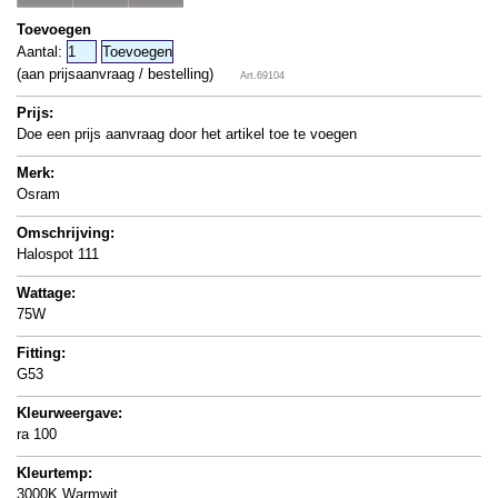
Toevoegen
Aantal:
(aan prijsaanvraag / bestelling)
Art.69104
Prijs:
Doe een prijs aanvraag door het artikel toe te voegen
Merk:
Osram
Omschrijving:
Halospot 111
Wattage:
75W
Fitting:
G53
Kleurweergave:
ra 100
Kleurtemp:
3000K Warmwit