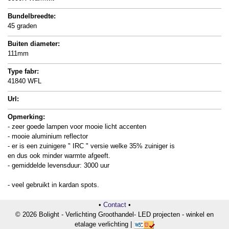
Bundelbreedte:
45 graden
Buiten diameter:
111mm
Type fabr:
41840 WFL
Url:
Opmerking:
- zeer goede lampen voor mooie licht accenten
- mooie aluminium reflector
- er is een zuinigere " IRC " versie welke 35% zuiniger is
en dus ook minder warmte afgeeft.
- gemiddelde levensduur: 3000 uur
- veel gebruikt in kardan spots.
•
Contact
•
© 2026 Bolight - Verlichting Groothandel- LED projecten - winkel en
etalage verlichting |