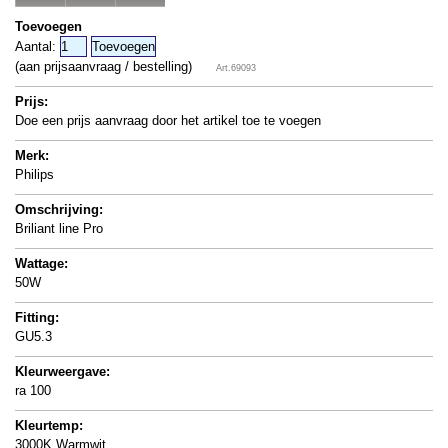
Toevoegen
Aantal:
(aan prijsaanvraag / bestelling)
Art.69093
Prijs:
Doe een prijs aanvraag door het artikel toe te voegen
Merk:
Philips
Omschrijving:
Briliant line Pro
Wattage:
50W
Fitting:
GU5.3
Kleurweergave:
ra 100
Kleurtemp:
3000K Warmwit