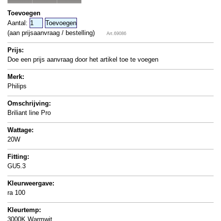
Toevoegen
Aantal:
(aan prijsaanvraag / bestelling)
Art.69086
Prijs:
Doe een prijs aanvraag door het artikel toe te voegen
Merk:
Philips
Omschrijving:
Briliant line Pro
Wattage:
20W
Fitting:
GU5.3
Kleurweergave:
ra 100
Kleurtemp:
3000K Warmwit