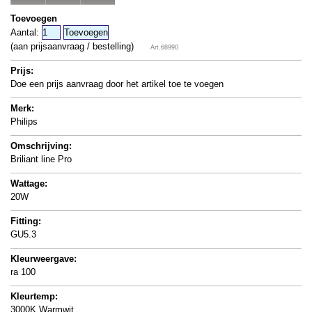
Toevoegen
Aantal:
(aan prijsaanvraag / bestelling)
Art.68990
Prijs:
Doe een prijs aanvraag door het artikel toe te voegen
Merk:
Philips
Omschrijving:
Briliant line Pro
Wattage:
20W
Fitting:
GU5.3
Kleurweergave:
ra 100
Kleurtemp:
3000K Warmwit