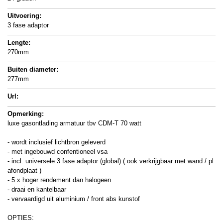
Uitvoering:
3 fase adaptor
Lengte:
270mm
Buiten diameter:
277mm
Url:
Opmerking:
luxe gasontlading armatuur tbv CDM-T 70 watt
- wordt inclusief lichtbron geleverd
- met ingebouwd confentioneel vsa
- incl. universele 3 fase adaptor (global) ( ook verkrijgbaar met wand / pl
afondplaat )
- 5 x hoger rendement dan halogeen
- draai en kantelbaar
- vervaardigd uit aluminium / front abs kunstof
OPTIES: