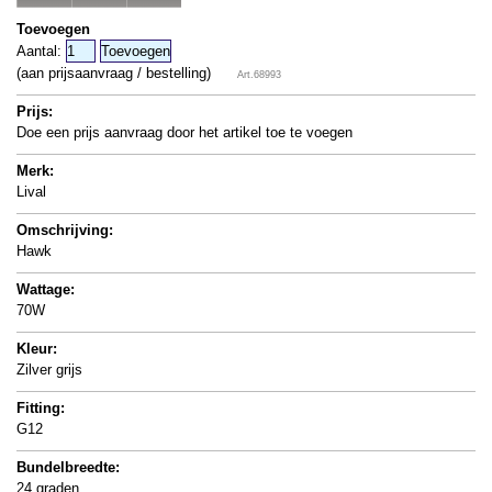
Toevoegen
Aantal:
(aan prijsaanvraag / bestelling)
Art.68993
Prijs:
Doe een prijs aanvraag door het artikel toe te voegen
Merk:
Lival
Omschrijving:
Hawk
Wattage:
70W
Kleur:
Zilver grijs
Fitting:
G12
Bundelbreedte:
24 graden