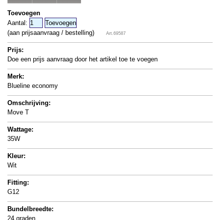
Toevoegen
Aantal:
(aan prijsaanvraag / bestelling)
Art.69587
Prijs:
Doe een prijs aanvraag door het artikel toe te voegen
Merk:
Blueline economy
Omschrijving:
Move T
Wattage:
35W
Kleur:
Wit
Fitting:
G12
Bundelbreedte:
24 graden