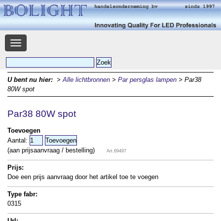
Navigatie
U bent nu hier:
>
Alle lichtbronnen
>
Par persglas lampen
> Par38
80W spot
Par38 80W spot
Toevoegen
Aantal:
(aan prijsaanvraag / bestelling)
Art.69497
Prijs:
Doe een prijs aanvraag door het artikel toe te voegen
Type fabr:
0315
Url: