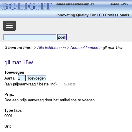
Navigatie
U bent nu hier:
>
Alle lichtbronnen
>
Normaal lampen
> gll mat 15w
gll mat 15w
Toevoegen
Aantal:
(aan prijsaanvraag / bestelling)
Art.69359
Prijs:
Doe een prijs aanvraag door het artikel toe te voegen
Type fabr:
0001
Url: