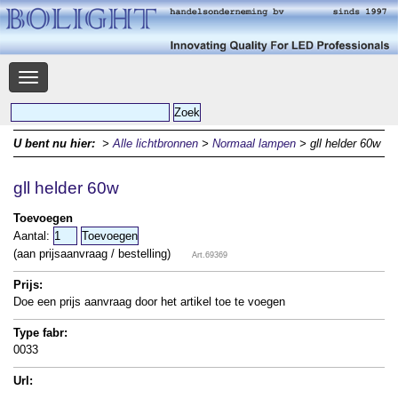
Navigatie
U bent nu hier:
>
Alle lichtbronnen
>
Normaal lampen
> gll helder 60w
gll helder 60w
Toevoegen
Aantal:
(aan prijsaanvraag / bestelling)
Art.69369
Prijs:
Doe een prijs aanvraag door het artikel toe te voegen
Type fabr:
0033
Url: